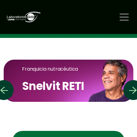
Franquicia nutracéutica
Snelvit RETI