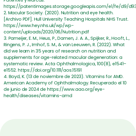
Patentes y Marcas.
https://patentimages.storage.googleapis.com/e1/fe/d9/d
2. Macular Society. (2020). Nutrition and eye health.
[Archivo PDF]. Hull University Teaching Hospitals NHS Trust.
https://www.hey.nhs.uk/wp/wp-
content/uploads/2020/06/Nutrition.pdf
3. Pameijer, E. M., Heus, P., Damen, J. A. A., Spijker, R., Hooft, L.,
Ringens, P. J., Imhof, S. M., & van Leeuwen, R. (2022). What
did we learn in 35 years of research on nutrition and
supplements for age-related macular degeneration: a
systematic review. Acta Ophthalmologica, 100(8), e1541–
e1552. https://doi.org/10.1111/aos.15191
4. Boyd, K. (13 de noviembre de 2023). Vitamins for AMD.
American Academy of Ophthalmology. Recuperado el 10
de junio de 2024 de https://www.aao.org/eye-
health/diseases/vitamins-amd