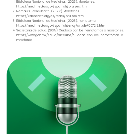
Biblioteca Nacional de Medicina. (2023). Moretones.
https://medlineplus.gov/spanish/bruises.html
Nemours TeensHealth. (2022). Moretones.
https://kidshealth.org/es/teens/bruises.html
Biblioteca Nacional de Medicina. (2023). Hematoma.
https://medlineplus.gov/spanish/ency/article/007213.htm
Secretaria de Salud. (2015). Cuidado con los hematomas o moretones.
https://www.gob.mx/salud/articulos/cuidado-con-los-hematomas-o-
moretones