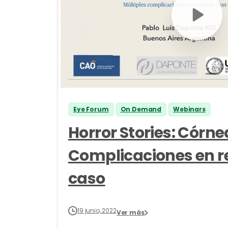
Eye Forum
On Demand
Webinars
Horror Stories: Córne
Complicaciones en r
caso
19 junio, 2022
Ver más