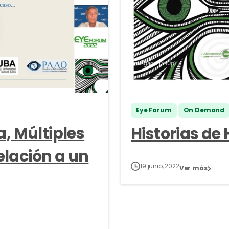
Eye Forum
On Demand
a, Múltiples
Historias de
elación a un
19 junio, 2022
Ver más