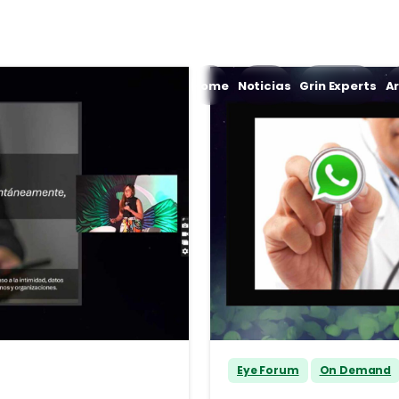
Home
Noticias
Grin Experts
Ar
Eye Forum
On Demand