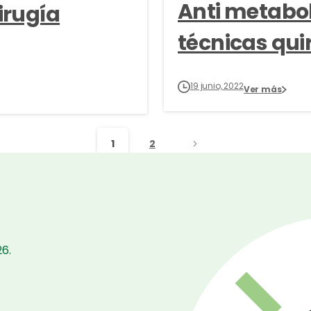
Anti metabol
irugía
técnicas qui
19 junio, 2022
Ver más
1
2
6.