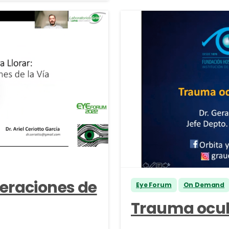
teraciones de
Eye Forum
On Demand
Trauma ocul