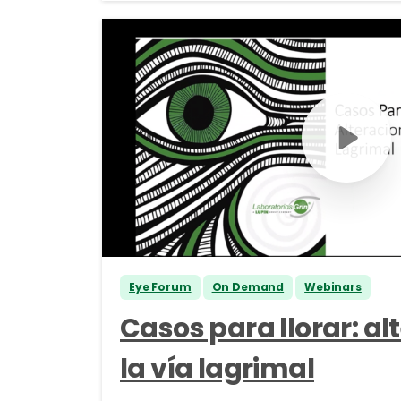
Eye Forum
On Demand
Webinars
Casos para llorar: al
la vía lagrimal