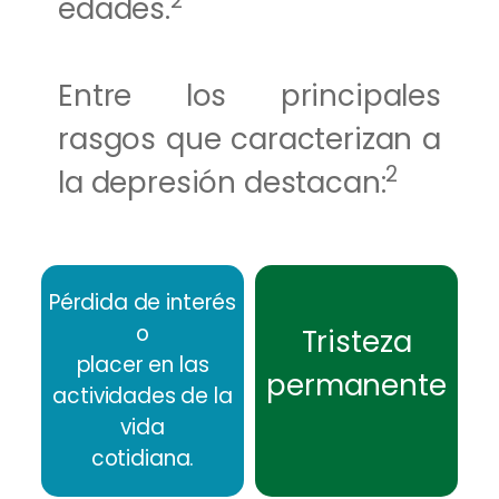
2
edades.
Entre los principales
rasgos que caracterizan a
2
la depresión destacan:
Pérdida de interés
o
Tristeza
placer en las
permanente
actividades de la
vida
cotidiana.