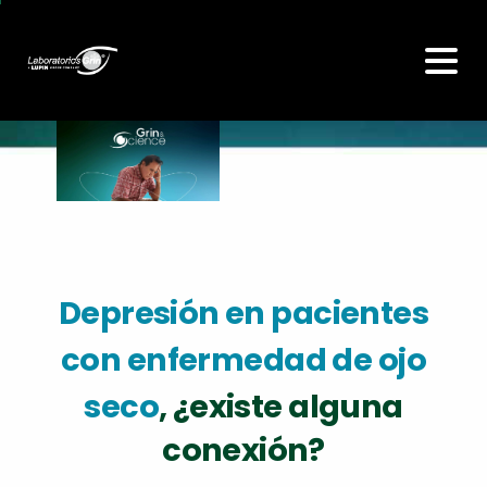
Depresión en pacientes
con enfermedad de ojo
seco
, ¿existe alguna
conexión?